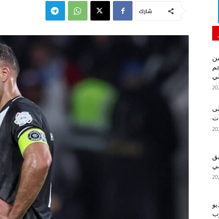
شارك
من
م
لي
لى
يق
ضي
يو
رب