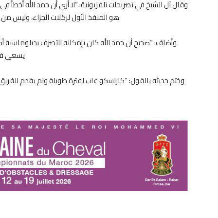
وقال آل الشيخ في تصريحات تلفزيونية: “لا أرى أن حمد الله أخطأ 
هو المنفذ الأول لركلات الجزاء، وليس م
وأضاف: “صحيح أن حمد الله كان بإمكانه التصرف بدبلوماسية أك
يسعى فيها
وختم حديثه بالقول: “كاراسكو غاب لفترة طويلة ولم يقدم للفري