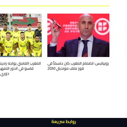
روبياليس: انضمام المغرب كان حاسماً في
المغرب الفاسي يواجه راحيم
فوز ملف مونديال 2030
فاسو في الدور التمهي
دوري أ
روابط سريعة