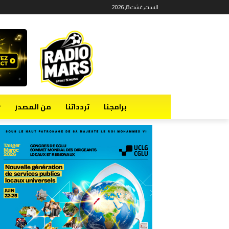
السبت, غشت 8, 2026
برامجنا
تردداتنا
من المصدر