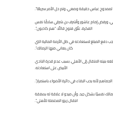
ح لممدوح عباس حقيقة وضعي، وتم حل الأمر سريعًا”.
لأهلي، ورفض إمام عاشور وأشرف بن شرقي سابقًا نفس
الفكرة، علّق فتوح قائلًا: “هم كاذبون”.
 مقابل 3 ملايين دولار، وكان يجب دفع المبلغ لاستعادته في ظل الأزمة المالية التي
كان يعاني منها الزمالك”.
لغه بنيته الانتقال إلى الأهلي، بسبب عدم قدرة النادي
الأبيض على استعادته.
جماهير لأنه يحب البقاء في دائرة الأضواء باستمرار”.
لزمالك نفسيًا بشكل جيد، وأن ميدو لا علاقة له بصفقة
انتقال زيزو المحتملة للأهلي”.