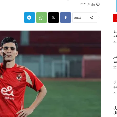
أبريل 27, 2025
شارك
يز
ه
در
لك
ءة
زل
كل