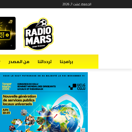
الجمعة, غشت 7, 2026
برامجنا
تردداتنا
من المصدر