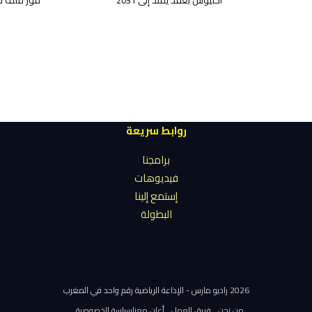
روابط سريعة
برامجنا
فيديوهات
إستمع إلينا
البطولة
2026 راديو مارس - الإذاعة الرياضية رقم واحد في المغرب
من نحن
فريق العمل
أعلن معنا
سياسة الخصوصية