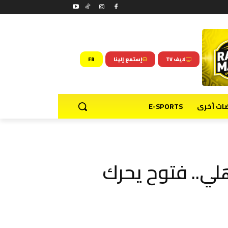
لايف TV
إستمع إلينا
FR
ضات أخرى
E-SPORTS
هلي.. فتوح يحرك