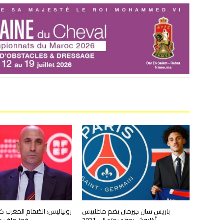
باريس سان جيرمان يضم ماغنييس
روبياليس: انضمام المغرب ك
أكليوش بعقد يمتد إلى 2031
فوز ملف موند