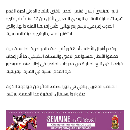
تابع الفرنسي أرسين فينغر، المدير التقني للاتحاد الدولي لكرة القدم
“فيفا”، مباراة المنتخب الوطني المغربي لأقل من 17 سنة أمام نظيره
الجنوب إفريقي، برسم ربع نهائي كأس إفريقيا للفئة ذاتها، والتي
احتضنها ملعب البشير بمدينة المحمدية.
وقدم أشبال الأطلس أداءً قوياً في هذه المواجهة الحاسمة، حيث
خطفوا الأنظار بمستواهم التقني والانضباط التكتيكي، ما أثار إعجاب
فينغر، الذي تابع المباراة من مدرجات الملعب في إطار اهتمامه بتطور
كرة القدم السنية في القارة الإفريقية.
المنتخب المغربي يلاقي في دور النصف، الفائز من مواجهة الكوت
ديفوار والسينغال، المقررة غدا الجمعة، ببرشيد.