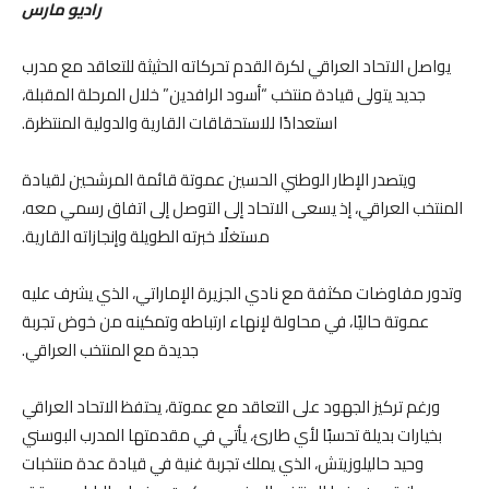
راديو مارس
يواصل الاتحاد العراقي لكرة القدم تحركاته الحثيثة للتعاقد مع مدرب
جديد يتولى قيادة منتخب “أسود الرافدين” خلال المرحلة المقبلة،
استعدادًا للاستحقاقات القارية والدولية المنتظرة.
ويتصدر الإطار الوطني الحسين عموتة قائمة المرشحين لقيادة
المنتخب العراقي، إذ يسعى الاتحاد إلى التوصل إلى اتفاق رسمي معه،
مستغلًا خبرته الطويلة وإنجازاته القارية.
وتدور مفاوضات مكثفة مع نادي الجزيرة الإماراتي، الذي يشرف عليه
عموتة حاليًا، في محاولة لإنهاء ارتباطه وتمكينه من خوض تجربة
جديدة مع المنتخب العراقي.
ورغم تركيز الجهود على التعاقد مع عموتة، يحتفظ الاتحاد العراقي
بخيارات بديلة تحسبًا لأي طارئ، يأتي في مقدمتها المدرب البوسني
وحيد حاليلوزيتش، الذي يملك تجربة غنية في قيادة عدة منتخبات