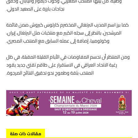
وطنية، من بينها المنتخب المغربي، وكوت ديفوار واليابان، وحقق
نجاحات بارزة على الصعيد الدولي.
كما برز اسم المدرب البرتغالي المخضرم كارلوس كيروش ضمن قائمة
المرشحين، بالنظر إلى سجله الكبير مع منتخبات مثل البرتغال، إيران،
وكولومبيا، إضافة إلى عمله السابق مع المنتخب المصري.
ومن المنتظر أن تحسم المفاوضات في الأيام القليلة المقبلة، في ظل
رغبة الاتحاد العراقي في الاستقرار على طاقم تقني جديد يقود
المنتخب بثقة وطموح نحو تحقيق النتائج المرجوة.
مقالات ذات صلة