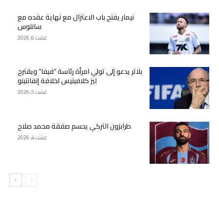
نيمار يفتح باب الاعتزال مع نهاية عقده مع
سانتوس
غشت 6, 2026
بلاتر يدعو إلى تولي امرأة رئاسة “فيفا” ويقترح
ليز كلافينيس لخلافة إنفانتينو
غشت 5, 2026
طرابزون التركي يحسم صفقة محمد صلاح
غشت 4, 2026