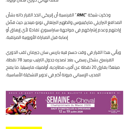
وذكرت شبكة “
RMC
” الفرنسية أن إنريكي اتخذ القرار ذاته بشأن
المدافع البرازيلي ماركينيوس والظهير البرتغالي نونو مينديز، حيث فضّل
إراحتهم وعدم إشراكهم في مواجهة ستراسبورغ، تفاديًا لأي إرهاق أو
إصابة قبل المباراة الأوروبية المرتقبة.
ويأتي هذا القرار في وقت حسم فيه باريس سان جيرمان لقب الدوري
الفرنسي بشكل رسمي، بعد تصدره جدول الترتيب برصيد 78 نقطة،
مبتعدًا بفارق 20 نقطة عن أقرب مطارديه، أولمبيك مارسيليا، ما يمنح
المدرب الإسباني مرونة أكبر في تدوير التشكيلة الأساسية.