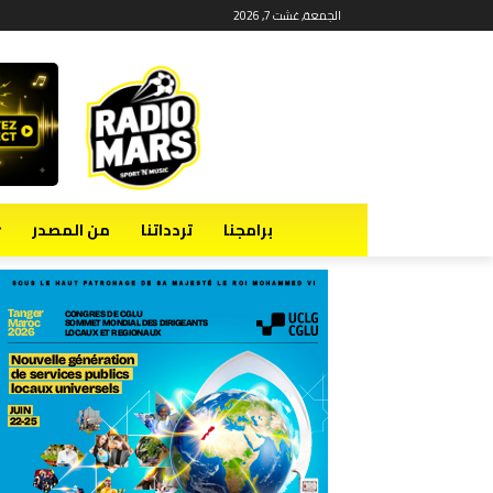
الجمعة, غشت 7, 2026
برامجنا
تردداتنا
من المصدر