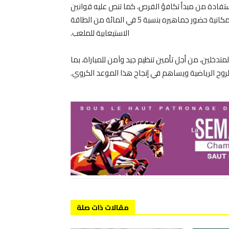
استفادة من مبدأ تكافؤ الفرص، كما تنص عليه قوانين
الجامعة الملكية المغربية لكرة القدم، والتي تتيح للفريق الضيف إمكانية حضور جماهيره بنسبة 5 في المائة من الطاقة
الاستيعابية للملعب.
دخلين، من أجل تأمين تنظيم جيد وآمن للمباراة، بما
وح الرياضية ويساهم في إنجاح هذا الموعد الكروي.
مقالات ذات صلة