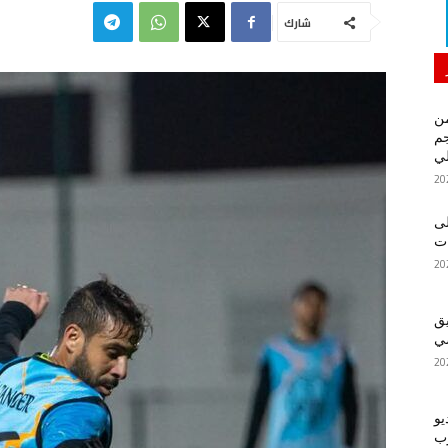
شارك
من
م
لي
لى
يق
ضي
يو
رب