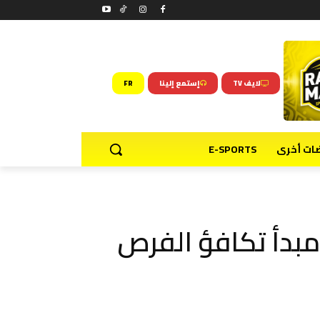
لايف TV
إستمع إلينا
FR
ضات أخرى
E-SPORTS
مبدأ تكافؤ الفرص