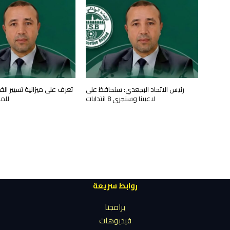
رئيس الاتحاد البجعدي: سنحافظ على
تعرف على ميزانية تسيير ال
لاعبينا وسنجري 8 انتدابات
للم
روابط سريعة
برامجنا
فيديوهات