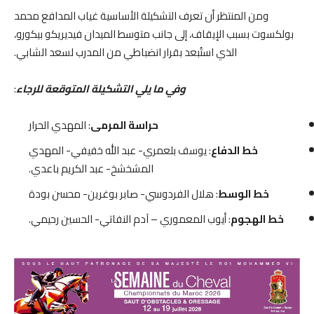
ومن المنتظر أن تعرف التشكيلة الأساسية غياب المدافع محمد
بولكسوت بسبب الإيقاف، إلى جانب متوسط الميدان فيديريكو بيكورو،
الذي استُبعد بقرار انضباطي من المدرب لسعد الشابي.
وفي ما يلي التشكيلة المتوقعة للرجاء
:
حراسة المرمى
: المهدي الحرار
خط الدفاع
: يوسف بلعمري- عبد الله خفيفي- المهدي
المشخشخ- عبد الكريم باعدي.
خط الوسط
: هلال الفردوسي- صابر بوغرين- محسن بودة
خط الهجوم
: أيوب المعموري – آدم النفاتي- الحسين رحيمي.