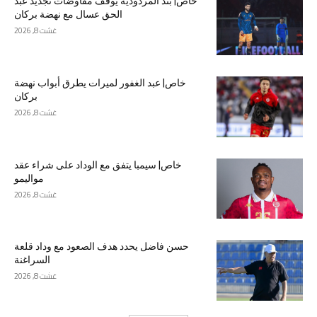
خاص| بند المردودية يوقف مفاوضات تجديد عبد
الحق عسال مع نهضة بركان
غشت 8, 2026
خاص| عبد الغفور لميرات يطرق أبواب نهضة
بركان
غشت 8, 2026
خاص| سيمبا يتفق مع الوداد على شراء عقد
مواليمو
غشت 8, 2026
حسن فاضل يحدد هدف الصعود مع وداد قلعة
السراغنة
غشت 8, 2026