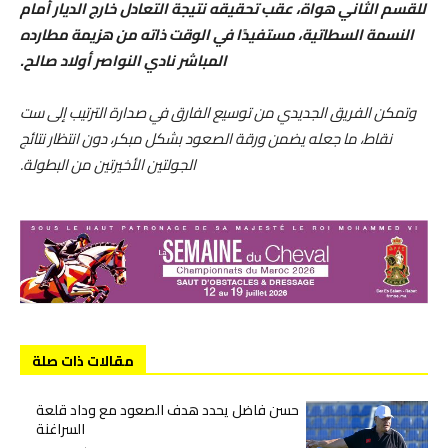
للقسم الثاني هواة، عقب تحقيقه نتيجة التعادل خارج الديار أمام
النسمة السطاتية، مستفيدًا في الوقت ذاته من هزيمة مطارده
المباشر نادي النواصر أولاد صالح.
وتمكن الفريق الجديدي من توسيع الفارق في صدارة الترتيب إلى ست
نقاط، ما جعله يضمن ورقة الصعود بشكل مبكر، دون انتظار نتائج
الجولتين الأخيرتين من البطولة.
مقالات ذات صلة
حسن فاضل يحدد هدف الصعود مع وداد قلعة
السراغنة