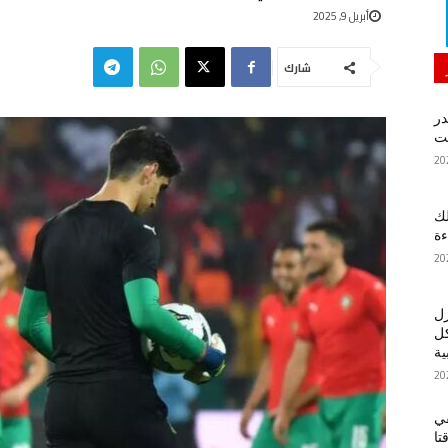
أبريل 9, 2025
شارك
در
لك
ءة
زل
كل
ية
في
تا