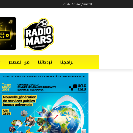
الجمعة, غشت 7, 2026
برامجنا
تردداتنا
من المصدر