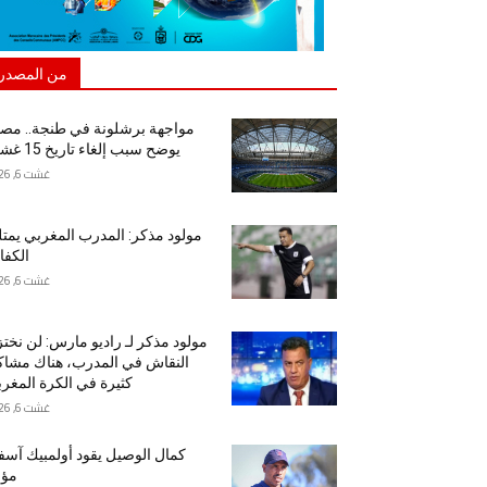
من المصدر
مواجهة برشلونة في طنجة.. مص
يوضح سبب إلغاء تاريخ 15 غشت
غشت 6, 2026
مولود مذكر: المدرب المغربي يمت
الكفا
غشت 6, 2026
مولود مذكر لـ راديو مارس: لن نخت
النقاش في المدرب، هناك مشا
كثيرة في الكرة المغرب
غشت 6, 2026
كمال الوصيل يقود أولمبيك آس
مؤق