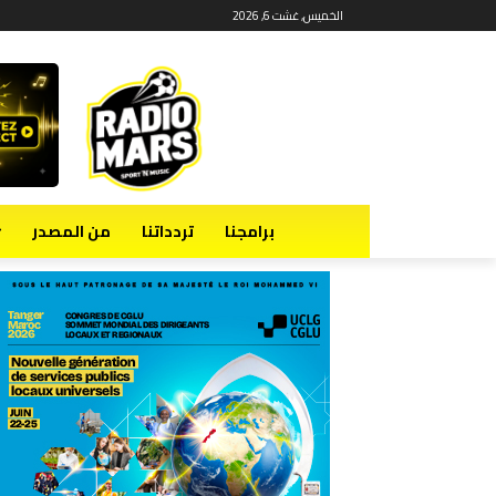
الخميس, غشت 6, 2026
برامجنا
تردداتنا
من المصدر