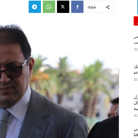
شارك
در
لك
ءة
زل
كل
ية
في
تا