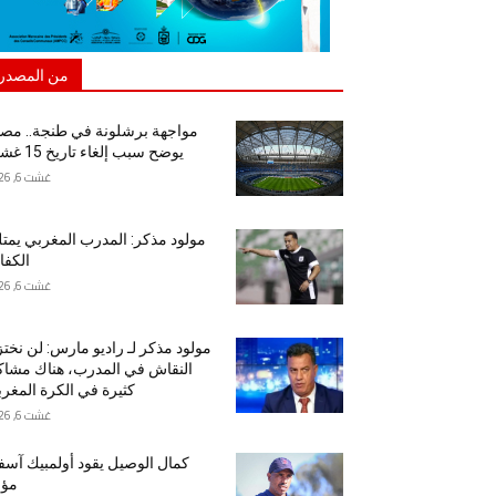
من المصدر
مواجهة برشلونة في طنجة.. مص
يوضح سبب إلغاء تاريخ 15 غشت
غشت 6, 2026
مولود مذكر: المدرب المغربي يمت
الكفا
غشت 6, 2026
مولود مذكر لـ راديو مارس: لن نخت
النقاش في المدرب، هناك مشا
كثيرة في الكرة المغرب
غشت 6, 2026
كمال الوصيل يقود أولمبيك آس
مؤق