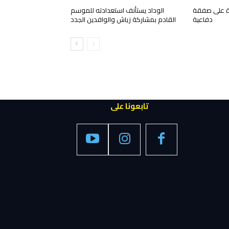
رة على صفقة
الوداد يستأنف استعدادته للموسم
دفاعية
القادم بمشاركة زياش والوافدين الجدد
تابعونا على