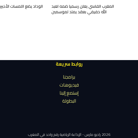
المغرب الفاسي يعلن رسميا ضمه لعبد
الوداد يضع اللمسات الأخي
الله خفيفي بعقد يمتد لموسمين
روابط سريعة
برامجنا
فيديوهات
إستمع إلينا
البطولة
2026 راديو مارس - الإذاعة الرياضية رقم واحد في المغرب