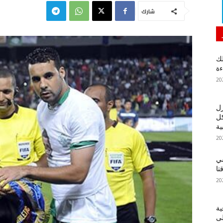
شارك
لك
ءة
زل
كل
ية
في
تا
ية
لى