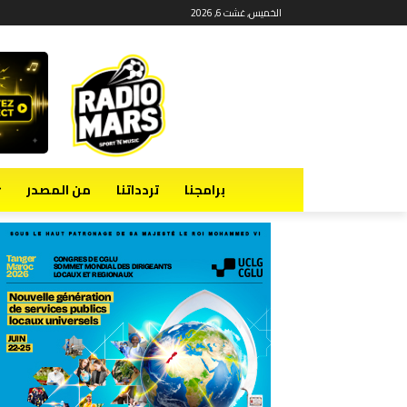
الخميس, غشت 6, 2026
برامجنا
تردداتنا
من المصدر