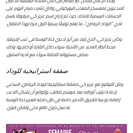
وجاء الإعلان بشكل غير مباشر من خلال اللائحة الرسمية للاعبين
المدعوين لمعسكر المنتخب البوركينابي، والتي نُشرت صباح اليوم على
الحسابات الرسمية للاتحاد، حيث تم إدراج اسم عزيز كي مرفوقًا باسم
نادي “الوداد الرياضي”، ما يُعتبر توثيقًا رسميًا لأول مرة لهذا الانتقال.
وكان عزيز كي، الذي يُعد من أبرز لاعبي خط الوسط في غرب إفريقيا،
محط أنظار العديد من الأندية، سواء داخل القارة أو خارجها، وذلك
بفضل مستوياته اللافتة سواء مع ناديه السابق.
صفقة استراتيجية للوداد
يمثل التوقيع مع عزيز كي صفقة استراتيجية للوداد الرياضي، الساعي
لإعادة ترتيب أوراقه بعد موسم متقلب. ويُتوقع أن يُشكل اللاعب
إضافة نوعية للفريق الأحمر، خاصة في ظل حاجته لتعزيز خط الوسط
بلاعبين ذوي طابع بدني وتقني قوي.