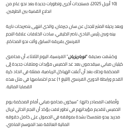
(10 أبريل 2025)، مستجدات أخرى وتطورات جديدة بعد نحو عام من
اندلاع القضية بين الطرفين.
وبعد رحيله المثير للجدل عن سان جيرمان، والذي انتهى بتصريحات نارية
بينه وبين رئيس النادي ناصر الخليفي، سادت الخلافات علاقة النجم
الفرنسي بفريقه السابق وآلت نحو المحاكم.
وكشفت صحيفة “
لوباريزيان
” الفرنسية، اليوم الثلاثاء، أن محاميي
كيليان مبابي سيقدمون بعد غد الخميس مؤيدات وملفات جديدة إلى
المحكمة وذلك بعد أن أعلنت الهياكل الرياضية، ممثلة في اتحاد كرة
القدم ورابطة الدوري الفرنسي (الليغ 1) عدم اختصاصها في مثل هذه
القضايا المالية.
وأضافت المصادر ذاتها: “سيكون محامو مبابي أمام المحكمة يوم
الخميس لتقديم مؤيداتهم في تطور لافت يؤكد أن النجم الحالي لريال
مدريد يبدو متمسكا بشدة بموقفه في الحصول على كامل حقوقه
المالية العالقة منذ الموسم الماضي.