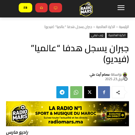
FR
الرئيسية
الكرة العالمية
جبران يسجل هدفا "عالميا" (فيديو)
الكرة العالمية
ويب تيفي
جبران يسجل هدفا “عالميا”
(فيديو)
بواسطة
عصام أيت علي
أبريل 23, 2025
راديو مارس