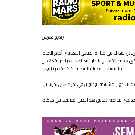
راديو مارس
، لن يشارك في مباراة الديربي البيضاوي أمام الرجاء،
مساء اليوم السبت (12 أبريل 2025)، في ملعب المركب الرياضي محمد الخامس بالدار البيضاء، برسم الجولة 26 من
منافسات البطولة الوطنية لكرة القدم (إنوي).
 حالت دون مشاركة بوطويل في آخر حصتين تدريبيتين.
لجديدي مدافع الفريق هو البديل المرتقب في مركزه.