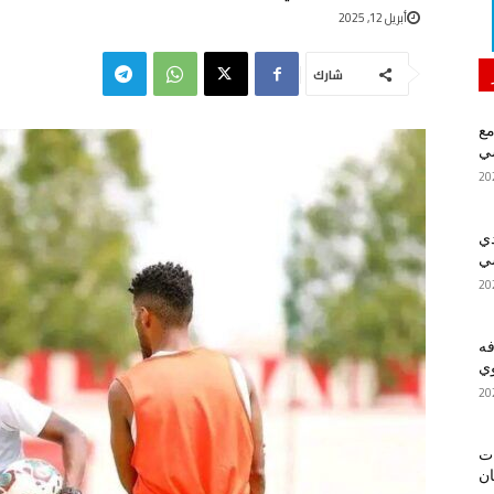
أبريل 12, 2025
شارك
مع
سي
دي
سي
فه
ي
ات
ان