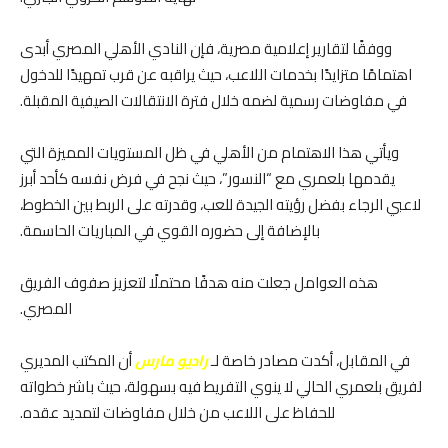
ووفقًا لتقارير إعلامية مصرية، فإن النادي الأهلي المصري أبدى
اهتمامًا متزايدًا بخدمات اللاعب، حيث يراقبه عن قرب تمهيدًا للدخول
في مفاوضات رسمية لضمه خلال فترة الانتقالات الصيفية المقبلة.
ويأتي هذا الاهتمام من الأهلي في ظل المستويات المميزة التي
يقدمها بلعمري مع “النسور”، حيث نجح في فرض نفسه كأحد أبرز
لاعبي الرجاء بفضل رؤيته الجيدة للعب، وقدرته على الربط بين الخطوط،
بالإضافة إلى حضوره القوي في المباريات الحاسمة.
هذه العوامل جعلت منه هدفًا محتملًا لتعزيز صفوف الفريق
المصري.
في المقابل، أكدت مصادر خاصة لـ
راديو مارس
أن المكتب المديري
لفريق بلعمري الحالي لا ينوي التفريط فيه بسهولة، حيث باشر خطواته
للحفاظ على اللاعب من خلال مفاوضات لتمديد عقده.