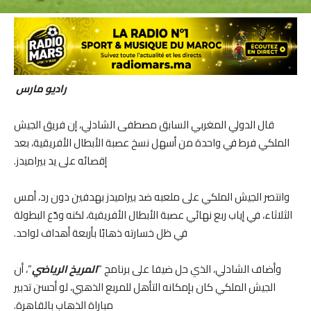
راديو مارس
قال الدولي المغربي السابق مصطفى الشادلي، إن فريق الجيش
الملكي فرط في واحدة من أسهل نسخ عصبة الأبطال الأفريقية، بعد
إقصائه على يد بيراميدز.
وانتصر الجيش الملكي على ملعبه ضد بيراميدز بهدفين دون رد، أمس
الثلاثاء، في إياب ربع نهائي عصبة الأبطال الأفريقية، لكنه ودّع البطولة
في ظل خسارته ذهابًا بأربعة أهداف لواحد.
وأضاف الشادلي، الذي حل ضيفا على برنامج “
المريخ الرياضي
“، أن
الجيش الملكي كان بإمكانه التأهل للمربع الذهبي، لو أحسن تدبير
مباراة الذهاب بالقاهرة.