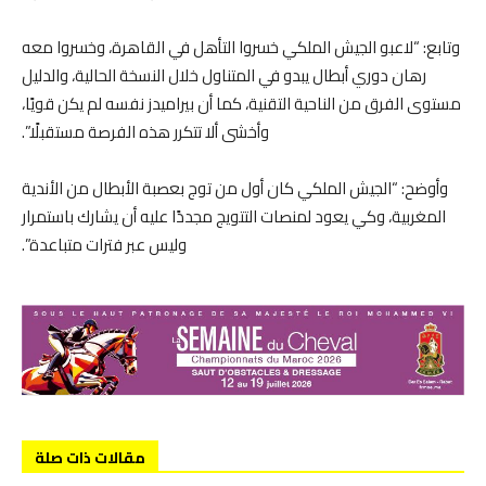
وتابع: “لاعبو الجيش الملكي خسروا التأهل في القاهرة، وخسروا معه
رهان دوري أبطال يبدو في المتناول خلال النسخة الحالية، والدليل
مستوى الفرق من الناحية التقنية، كما أن بيراميدز نفسه لم يكن قويًا،
وأخشى ألا تتكرر هذه الفرصة مستقبلًا”.
وأوضح: “الجيش الملكي كان أول من توج بعصبة الأبطال من الأندية
المغربية، وكي يعود لمنصات التتويج مجددًا عليه أن يشارك باستمرار
وليس عبر فترات متباعدة”.
مقالات ذات صلة