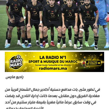
راديو مارس
في تطور مثير، بات مدافع حسنية أكادير جمال الشماخ قريباً من
مغادرة الفريق دون مقابل، بعدما كانت إدارة النادي قد رفضت
في وقت سابق عرضاً مالياً مغرياً بقيمة مليار سنتيم من أحد
الأندية المهتمة بخدماته.