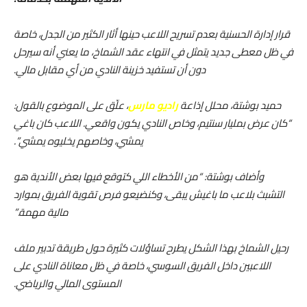
قرار إدارة الحسنية بعدم تسريح اللاعب حينها أثار الكثير من الجدل، خاصة
في ظل معطى جديد يتمثل في انتهاء عقد الشماخ، ما يعني أنه سيرحل
دون أن تستفيد خزينة النادي من أي مقابل مالي.
حميد بوشتة، محلل إذاعة
راديو مارس
، علّق على الموضوع بالقول:
“كان عرض بمليار سنتيم، وخاص النادي يكون واقعي. اللاعب كان باغي
يمشي، وخاصهم يخليوه يمشي”.
وأضاف بوشتة: “من الأخطاء اللي كتوقع فيها بعض الأندية هو
التشبث بلاعب ما باغيش يبقى، وكنضيعو فرص تقوية الفريق بموارد
مالية مهمة.”
رحيل الشماخ بهذا الشكل يطرح تساؤلات كثيرة حول طريقة تدبير ملف
اللاعبين داخل الفريق السوسي، خاصة في ظل معاناة النادي على
المستوى المالي والرياضي.