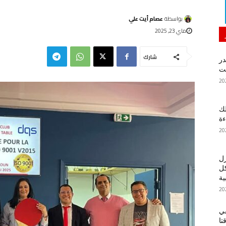
بواسطة
عصام أيت علي
ماي 23, 2025
شارك
در
لك
ءة
زل
كل
ية
في
تا