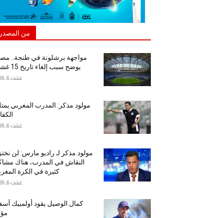
من المصدر
مواجهة برشلونة في طنجة.. مص
يوضح سبب إلغاء تاريخ 15 غشت
غشت 6, 2026
مولود مذكر: المدرب المغربي يمت
الكفا
غشت 6, 2026
مولود مذكر لـ راديو مارس: لن نخت
النقاش في المدرب، هناك مشا
كثيرة في الكرة المغرب
غشت 6, 2026
كمال الوصيل يقود أولمبيك آس
مؤق