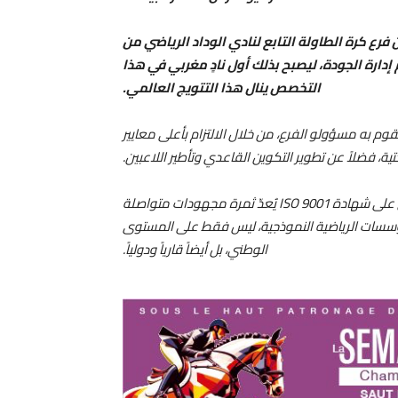
فرع كرة الطاولة التابع لنادي الوداد الرياضي من
قة، الخاصة بنظام إدارة الجودة، ليصبح بذلك أول نادٍ مغربي في هذا
التخصص ينال هذا التتويج العالمي.
قوم به مسؤولو الفرع، من خلال الالتزام بأعلى معايير
تحتية، فضلاً عن تطوير التكوين القاعدي وتأطير اللاعبين.
وأكدت إدارة نادي الوداد الرياضي، في بلاغ رسمي، أن الحصول على شهادة ISO 9001 يُعدّ ثمرة مجهودات متواصلة
مؤسسات الرياضية النموذجية، ليس فقط على المستوى
الوطني، بل أيضاً قارياً ودولياً.