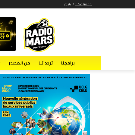
الجمعة, غشت 7, 2026
برامجنا
تردداتنا
من المصدر