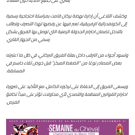
يسري على جميع الأندية دون استثناء.
وكشف التلاغي أن إدارة نهضة بركان قامت بمراسلة احتجاجية رسمية
إلى الكونفدرالية الإفريقية، تعبر فيها عن رفضها لهذا التصرف وتطالب
بالتدخل لضمان احترام الجدولة الزمنية التي توصل بها الفريق بشكل
رسمي من الجهاز القاري.
وتسود أجواء من الترقب داخل بعثة الفريق البركاني، في ظل ما اعتبرته
بعض المصادر نوعًا من “الضغط المبكر” قبل خوض لقاء حاسم في
المسابقة.
ويسعى الفريق إلى الحفاظ على تركيزه الكامل، مع التأكيد على ضرورة
احترام القوانين المنظمة والتصدي لأي محاولات تؤثر على مبدأ تكافؤ
الفرص.