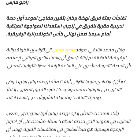
راديو مارس
تفاجأت بعثة فريق نهضة بركان بتغيير مفاجئ لموعد أول حصة
تدريبية مقررة للفريق في زنجبار، استعدادًا للمواجهة المرتقبة
أمام سيمبا ضمن نهائي كأس الكونفدرالية الإفريقية.
وقال محمد التلاغي، موفد
راديو مارس
الى تنزانيا، إن الكونفدرالية
الإفريقية لكرة القدم (كاف) سبق أن راسلت النادي البركاني لإعلامه
بأن الحصة التدريبية ستُجرى على الساعة الرابعة عصرًا بالتوقيت المحلي.
غير أن إدارة نادي سيمبا التنزاني أبلغت بعثة نهضة بركان بنيتها خوض
التداريب في التوقيت نفسه، وهو ما اعتبره الفريق المغربي إخلالًا
ببرمجة “الكاف” ومحاولة للتشويش على استعداداته.
وأكد المتحدث ذاته أن إدارة نهضة بركان أنها ستتوجه إلى ملعب
التداريب في الموعد الذي حددته “الكاف” سلفًا، مشددة على أن احترام
البرمجة الرسمية هو مبدأ أساسي في المنافسات القارية، ويجب أن