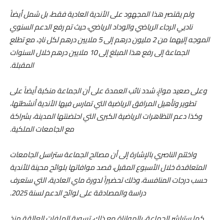
ولم يقتصر هذا المجهود على الأندية العادية فقط، بل شمل أيضاً
ناديي الرجاء الرياضي والوداد الرياضي، حيث تم رفع الدعم السنوي
الموجه إليهما من 2 مليون درهم إلى 5 ملايين درهم لكل نادٍ، مع تطلع
الجماعة إلى رفع هذا المبلغ إلى 10 ملايين درهم خلال السنوات
المقبلة.
وعلى صعيد موازٍ، شدد نائب العمدة على أن الجماعة منكبة أيضاً على
تطوير وتأهيل المرافق الرياضية التي تمارس فيها الأندية أنشطتها،
وكذا دعم التظاهرات الرياضية الكبرى التي احتضنتها المدينة، بشراكة
مع الجامعات الملكية.
واختتم الناصري بالإشارة إلى أن مصالح الجماعة ستراسل الجامعات
المتعاقدة خلال الأسبوع المقبل، قصد موافاتها بلوائح محينة للأندية
حسب درجات المنافسة، وذلك تحضيراً لدورة ماي العادية، التي ستعرف
دراسة والمصادقة على لوائح الدعم لسنة 2025.
كما ستباشر الجماعة، بالموازاة مع ذلك، تسوية الملفات العالقة منذ