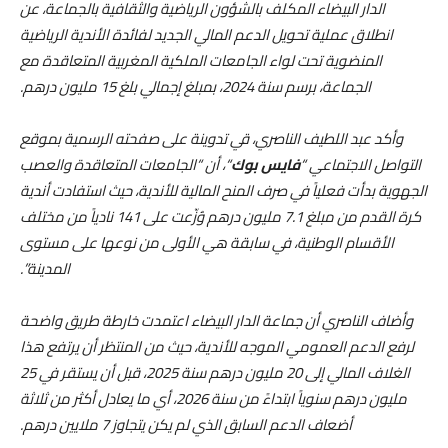
الدار البيضاء المكلف بالشؤون الرياضية والثقافية بالجماعة، عن
انطلاق عملية تحويل الدعم المالي الجديد لفائدة الأندية الرياضية
المنضوية تحت لواء الجامعات الملكية المغربية المتعاقدة مع
الجماعة، برسم سنة 2024، بمبلغ إجمالي بلغ 15 مليون درهم.
وأكد عبد اللطيف الناصري، قي تدوينة على صفحته الرسمية بموقع
التواصل الاجتماعي “
فايس بوك
“، أن “الجامعات المتعاقدة والعصب
الجهوية بدأت فعلياً في صرف المنح المالية للأندية، حيث استفادت أندية
كرة القدم من مبلغ 7.1 مليون درهم وُزّعت على 141 نادياً من مختلف
الأقسام الوطنية، في سابقة هي الأولى من نوعها على مستوى
المدينة”.
وأضاف الناصري أن جماعة الدار البيضاء اعتمدت خارطة طريق واضحة
لرفع الدعم العمومي الموجه للأندية، حيث من المنتظر أن يرتفع هذا
الغلاف المالي إلى 20 مليون درهم سنة 2025، قبل أن يستقر في 25
مليون درهم سنوياً ابتداءً من سنة 2026، أي ما يعادل أكثر من ثلاثة
أضعاف الدعم السابق الذي لم يكن يتجاوز 7 ملايين درهم.