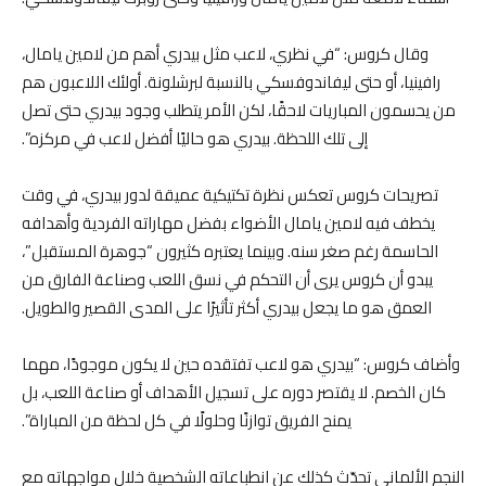
وقال كروس: “في نظري، لاعب مثل بيدري أهم من لامين يامال،
رافينيا، أو حتى ليفاندوفسكي بالنسبة لبرشلونة. أولئك اللاعبون هم
من يحسمون المباريات لاحقًا، لكن الأمر يتطلب وجود بيدري حتى تصل
إلى تلك اللحظة. بيدري هو حاليًا أفضل لاعب في مركزه”.
تصريحات كروس تعكس نظرة تكتيكية عميقة لدور بيدري، في وقت
يخطف فيه لامين يامال الأضواء بفضل مهاراته الفردية وأهدافه
الحاسمة رغم صغر سنه. وبينما يعتبره كثيرون “جوهرة المستقبل”،
يبدو أن كروس يرى أن التحكم في نسق اللعب وصناعة الفارق من
العمق هو ما يجعل بيدري أكثر تأثيرًا على المدى القصير والطويل.
وأضاف كروس: “بيدري هو لاعب تفتقده حين لا يكون موجودًا، مهما
كان الخصم. لا يقتصر دوره على تسجيل الأهداف أو صناعة اللعب، بل
يمنح الفريق توازنًا وحلولًا في كل لحظة من المباراة”.
النجم الألماني تحدّث كذلك عن انطباعاته الشخصية خلال مواجهاته مع