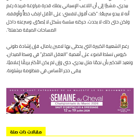
بيدري، مشيرًا إلى أن اللاعب الإسباني يملك قدرة مراوغة فريدة رغم
أنه لا يبدو سريعًا: “كنت أقول لنفسي: على الأقل ارتكب خطأً وأوقفه،
ولكن حتى ذلك لا يحدث. حركته سلسة بشكل لا يُصدّق، وسرعته داخل
المساحات الضيقة مذهلة”.
رغم الشعبية الكبيرة التي يحظى بها لامين يامال، فإن إشادة طوني
كروس تسلط الضوء على أهمية “العقل المدبّر” في وسط الميدان،
وتعيد التذكير بأن نجمًا مثل بيدري، حتى وإن لم يكن الأكثر بريقًا إعلاميًا،
يبقى حجر الأساس في منظومة برشلونة.
مقالات ذات صلة