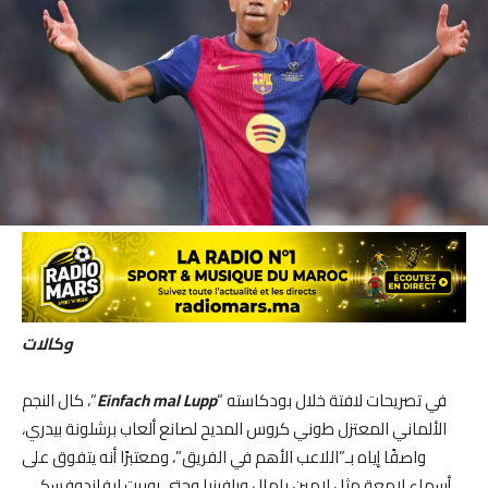
وكالات
في تصريحات لافتة خلال بودكاسته “
Lupp
mal
Einfach
“، كال النجم
الألماني المعتزل طوني كروس المديح لصانع ألعاب برشلونة بيدري،
واصفًا إياه بـ”اللاعب الأهم في الفريق”، ومعتبرًا أنه يتفوق على
أسماء لامعة مثل لامين يامال ورافينيا وحتى روبرت ليفاندوفسكي.