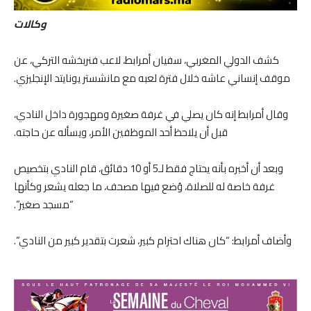
وكالات
كشف الدولي المغربي، سفيان أمرابط، لاعب فنربخشه التركي، عن
موقف إنساني عاشه خلال فترة لعبه مع مانشستر يونايتد الإنجليزي.
وقال أمرابط إنه كان يصلي في غرفة صغيرة ومهجورة داخل النادي،
قبل أن يلاحظ أحد الموظفين الأمر، ويسأله عن حاجته.
وبعد أن أخبره بأنه يحتاج فقط لـ5 أو 10 دقائق، قام النادي بتخصيص
غرفة خاصة له للصلاة، وُضع فيها مصحف، ما جعله يشعر وكأنها
“مسجد صغير”.
وأضاف أمرابط: “كان هناك احترام كبير، شعرت بتقدير كبير من النادي”.