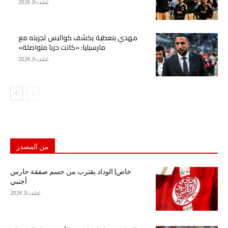
غشت 9, 2026
مهدي بنعطية يكشف كواليس تجربته مع
مارسيليا: «كانت حربا متواصلة»
غشت 9, 2026
من المصدر
خاص| الوداد يقترب من حسم صفقة حارس
أجنبي
غشت 9, 2026