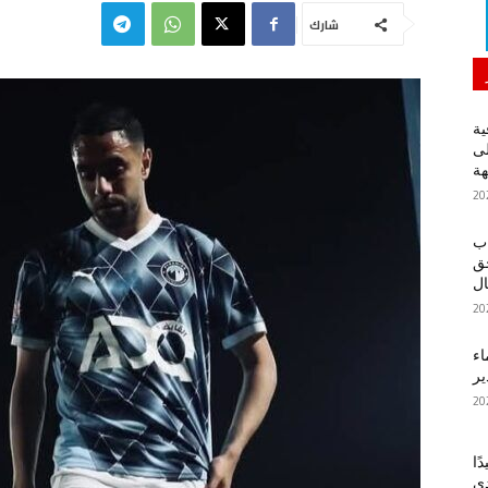
شارك
ية
لى
هة
اب
حق
ل
اء
ير
ًا
دي