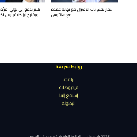
نيمار يفتح باب الاعتزال مع نهاية عقده
بلاتر يدعو إلى تولي امرأة
مع سانتوس
ويقترح ليز كلافينيس لخل
روابط سريعة
برامجنا
فيديوهات
إستمع إلينا
البطولة
2026 راديو مارس - الإذاعة الرياضية رقم واحد في المغرب