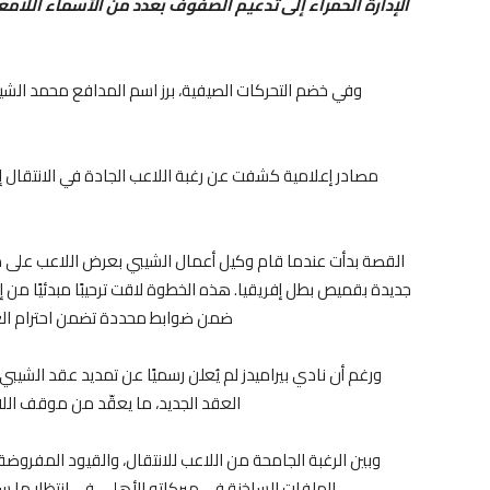
الإدارة الحمراء إلى تدعيم الصفوف بعدد من الأسماء اللامع
وفي خضم التحركات الصيفية، برز اسم المدافع محمد الشيبي
مصادر إعلامية كشفت عن رغبة اللاعب الجادة في الانتقال إل
القصة بدأت عندما قام وكيل أعمال الشيبي بعرض اللاعب على 
جديدة بقميص بطل إفريقيا. هذه الخطوة لاقت ترحيبًا مبدئيًا من 
ضمن ضوابط محددة تضمن احترام العق
ورغم أن نادي بيراميدز لم يُعلن رسميًا عن تمديد عقد الشيبي
العقد الجديد، ما يعقّد من موقف الل
وبين الرغبة الجامحة من اللاعب للانتقال، والقيود المفر
الملفات الساخنة في ميركاتو الأهلي، في انتظار ما 