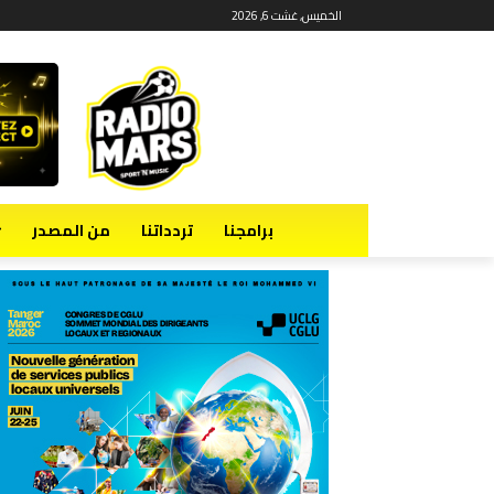
الخميس, غشت 6, 2026
برامجنا
تردداتنا
من المصدر