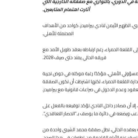
ة في الدوري، بالتوازي مع صفقاته الخارجية التي
أثارت اهتمام المتابعين.
، الظهير الأيمن لنادي بيراميدز، كواحد من الأهداف
المحتملة للأهلي.
ى القلعة الحمراء، رغم ارتباطه بعقد طويل الأمد مع
فريقه الحالي يمتد حتى صيف 2028.
مسؤولي الأهلي، مؤكدًا رغبة موكله في خوض تجربة
إدارة القلعة الحمراء، لكنها اشترطت أن تكون الصفقة
ود وعدم الدخول في صراعات قانونية مع بيراميدز.
، إلا أن مصادر داخل النادي تؤكد توقيعه بالفعل على
اعب ويضعه في دائرة ما يوصف بـ”الحصار التعاقدي”.
وضة بعقده الحالي، تظل صفقة محمد الشيبي واحدة من
ستسفر عنه الأيام القادمة من تطورات في هذا الصدد.