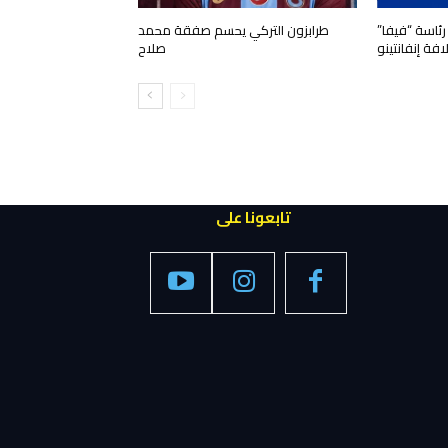
 رئاسة “فيفا”
طرابزون التركي يحسم صفقة محمد
افة إنفانتينو
صلاح
تابعونا على