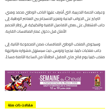
وعرفت الحصة التدريبية، التي أشرف عليها الناخب الوطني محمد وهبي،
التركيز على الجوانب البدنية وتعزيز الانسجام بين العناصر الوطنية، إلى
جانب الاشتغال على بعض التفاصيل التقنية والتكتيكية، في إطار التحضير
الأمثل قبل دخول غمار المنافسات القارية.
وسيخوض المنتخب الوطني المنافسات ضمن المجموعة الثانية، إلى
جانب منتخبات كينيا، نيجيريا وتونس، حيث سيستهل مشواره بمواجهة
منتخب كينيا يوم فاتح ماي المقبل، انطلاقًا من الساعة الثامنة مساءً.
مقالات ذات صلة