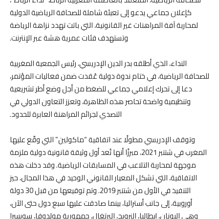
كإعلان جماعي يدعو إلى تعبئة شاملة للصحافة الرياضية الدولية
لمحاربة آفة المراهنات غير القانونية، التي باتت تهدد نزاهة الرياضة
وتستهدف فئات عمرية هشة عبر الإنترنت.
النداء، الذي أطلقه بدر الدين الإدريسي، رئيس الجمعية المغربية
للصحافة الرياضية، في ختام ندوة دولية عُقدت ضمن فعاليات المؤتمر،
دعا إلى تحرك إعلامي جماعي للضغط من أجل وضع أطر تشريعية
وتنظيمية واضحة تحاصر هذه الظاهرة، وتعزز التعاون الدولي في
التصدي لجرائم المراهنة العابرة للحدود.
وتوقف الإدريسي مطولًا عند اتفاقية “ماكولين” التي وقّع عليها
المغرب في شتنبر 2021، مبرزًا أنها تُعد أول وثيقة قانونية دولية ملزمة
موجهة لمحاربة التلاعب في المسابقات الرياضية. وقد دخلت هذه
الاتفاقية، التي تشكل المعيار القانوني الوحيد في هذا المجال، حيز
التنفيذ في الأول من شتنبر 2019. وتم توقيعها من قبل 30 دولة
أوروبية، إلى جانب أستراليا، بينما صادقت عليها سبع دول حتى الآن،
وهي اليونان، إيطاليا، النرويج، البرتغال، جمهورية مولدوفا، سويسرا