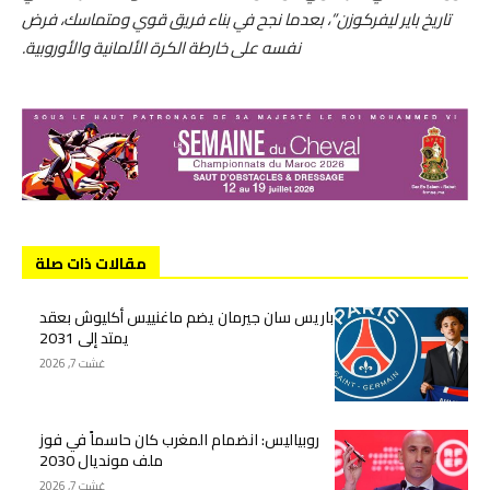
تاريخ باير ليفركوزن”، بعدما نجح في بناء فريق قوي ومتماسك، فرض
نفسه على خارطة الكرة الألمانية والأوروبية.
مقالات ذات صلة
باريس سان جيرمان يضم ماغنييس أكليوش بعقد
يمتد إلى 2031
غشت 7, 2026
روبياليس: انضمام المغرب كان حاسماً في فوز
ملف مونديال 2030
غشت 7, 2026