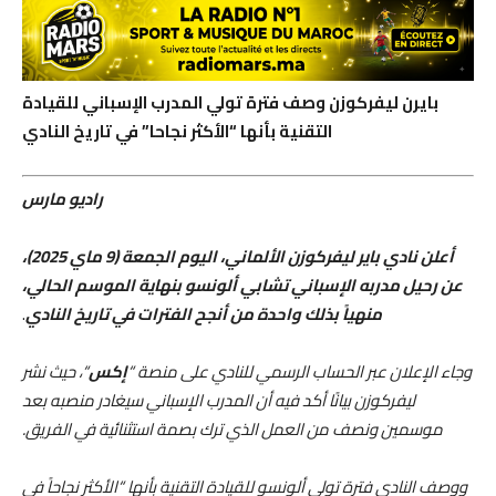
بايرن ليفركوزن وصف فترة تولي المدرب الإسباني للقيادة
التقنية بأنها “الأكثر نجاحا” في تاريخ النادي
راديو مارس
أعلن نادي باير ليفركوزن الألماني، اليوم الجمعة (9 ماي 2025)،
عن رحيل مدربه الإسباني تشابي ألونسو بنهاية الموسم الحالي،
منهياً بذلك واحدة من أنجح الفترات في تاريخ النادي
.
وجاء الإعلان عبر الحساب الرسمي للنادي على منصة “
إكس
“، حيث نشر
ليفركوزن بيانًا أكد فيه أن المدرب الإسباني سيغادر منصبه بعد
موسمين ونصف من العمل الذي ترك بصمة استثنائية في الفريق.
ووصف النادي فترة تولي ألونسو للقيادة التقنية بأنها “الأكثر نجاحاً في