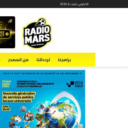
الخميس, غشت 6, 2026
برامجنا
تردداتنا
من المصدر