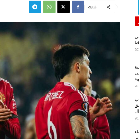
شارك
في
تا
ية
لى
هة
اب
حق
ل
اء
ير