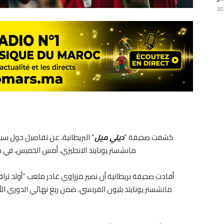
كشفت صحيفة “
ديلي ميل
” البريطانية، عن تفاصيل حول سب
مانشستر يونايتد الانجليزي، أمس الخميس، في م
أفادت صحيفة بريطانية أن نصير مزراوي غادر ملعب “أولد ت
مانشستر يونايتد بليون الفرنسي، ضمن ربع نهائي الدوري الأ