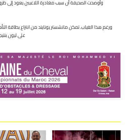
وأوضحت الصحيفة أن سبب مغادرة اللاعبين يعود إلى ظروف
ورغم هذا الغياب، تمكن مانشستر يونايتد من انتزاع بطاقة الت
على ليون بنتيجة 5-4، ليضرب موعدًا مع أتلتيك بلباو في الدو