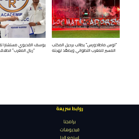
“لوس ماطادورس” يطالب برحيل المكتب
يوسف القديوي مستشارا تقني
المسير للمغرب التطواني ويصعّد لهجته
“ريال المغرب” انطلا
روابط سريعة
برامجنا
فيديوهات
إستمع إلينا