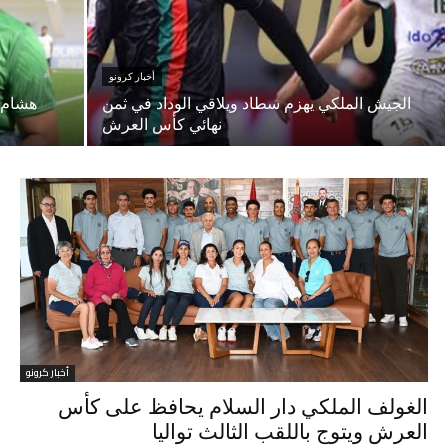
أخبار كرونو
الجيش الملكي يهزم سطاد ويلاقي الوداد في ثمن
هشام 
نهائي كأس العرش
أخبار كرونو
الغولف الملكي دار السلام يحافظ على كأس
العرش ويتوج باللقب الثالث تواليا