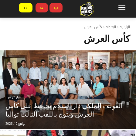
FR
الرئيسية
البطولة
كأس العرش
كأس العرش
أخبار كرونو
الغولف الملكي دار السلام يحافظ على كأس
العرش ويتوج باللقب الثالث تواليا
يوليوز 12, 2026