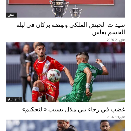
رسمي
سيدات الجيش الملكي ونهضة بركان في ليلة
الحسم بفاس
ماي 21, 2026
أخبار كرونو
غضب في رجاء بني ملال بسبب «التحكيم»
ماي 18, 2026