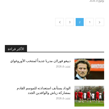
يوليوز 9, 2026
3
2
1
الأكثر قراءة
دييغو فورلان مدربا جديداً لمنتخب الأوروغواي
غشت 6, 2026
الوداد يستأنف استعدادته للموسم القادم
بمشاركة زياش والوافدين الجدد
غشت 6, 2026