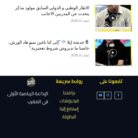
الاطار الوطني و الدولي السابق مولود مذكر
يتحدث عن المدربين الاجانب
غشت 6, 2026
خديجة إيلا:
“إلى كنا باغين نميو هاد الورش،
خاصنا ما نديروش شروط تعجيزية.”
غشت 6, 2026
تابعونا على
روابط سريعة
برامجنا
الإذاعة الرياضية الأولى
فيديوهات
في المغرب
إستمع إلينا
البطولة