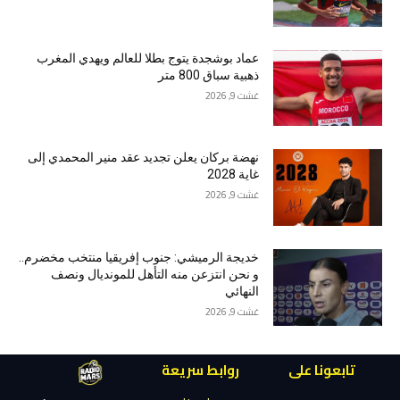
عماد بوشجدة يتوج بطلا للعالم ويهدي المغرب
ذهبية سباق 800 متر
غشت 9, 2026
نهضة بركان يعلن تجديد عقد منير المحمدي إلى
غاية 2028
غشت 9, 2026
خديجة الرميشي: جنوب إفريقيا منتخب مخضرم..
و نحن انتزعن منه التأهل للمونديال ونصف
النهائي
غشت 9, 2026
تابعونا على
روابط سريعة