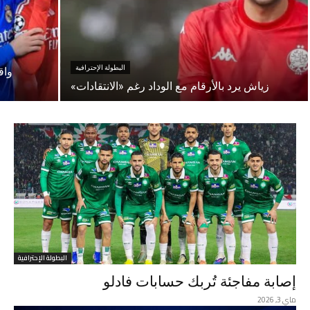
البطولة الإحترافية
واق
زياش يرد بالأرقام مع الوداد رغم «الانتقادات»
البطولة الإحترافية
إصابة مفاجئة تُربك حسابات فادلو
ماي 3, 2026