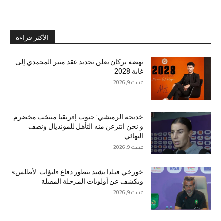
الأكثر قراءة
نهضة بركان يعلن تجديد عقد منير المحمدي إلى
غاية 2028
غشت 9, 2026
خديجة الرميشي: جنوب إفريقيا منتخب مخضرم..
و نحن انتزعن منه التأهل للمونديال ونصف
النهائي
غشت 9, 2026
خورخي فيلدا يشيد بتطور دفاع «لبؤات الأطلس»
ويكشف عن أولويات المرحلة المقبلة
غشت 9, 2026