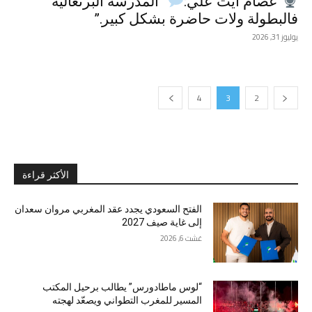
عصام آيت علي:
“المدرسة البرتغالية
فالبطولة ولات حاضرة بشكل كبير.”
يوليوز 31, 2026
4
3
2
الأكثر قراءة
الفتح السعودي يجدد عقد المغربي مروان سعدان
إلى غاية صيف 2027
غشت 6, 2026
“لوس ماطادورس” يطالب برحيل المكتب
المسير للمغرب التطواني ويصعّد لهجته