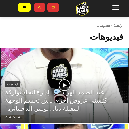
FR
الرئيسية
فيديوهات
فيديوهات
فيديوهات
عبد الصمد الهراد:
“إدارة اتحاد تواركة
كتسنى عروض أخرى باش تحسم الوجهة
المقبلة ديال يونس الدحماني.”
غشت 5, 2026