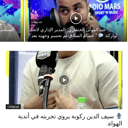
فيديوهات
مح
عبد المولى الخنفاري، المدير الإداري لاتحاد
المنتخب
تواركة:
” حسام الصادق لم نحسم وجهته بعد.”
فيديوهات
سيف الدين ركوبة يروي تجربته في أندية
الهواة.