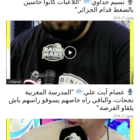
نسيم حداوي:
“اللاعبات كانوا حاسين
بالضغط قدام الجزائر.”
يوليوز 31, 2026
فيديوهات
عصام آيت علي:
“المدرسة المغربية
نجحات، والباقي راه خاصهم يسوقو راسهم باش
يلقاو الفرصة.”
يوليوز 31, 2026