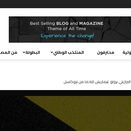
ولية
محترفون
المنتخب الوطني
البطولة
من المصد
 لجماهير الرجاء : “سأقاتل من أجل القميص الأخضر”