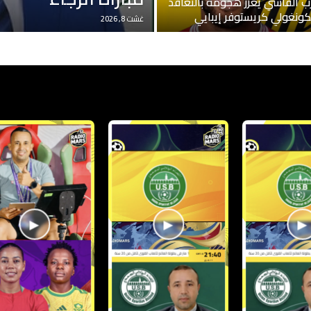
ب الفاسي يعزز هجومه بالتعاقد
كونغولي كريستوفر إيبايي
غشت 8, 2026
▶
▶
▶