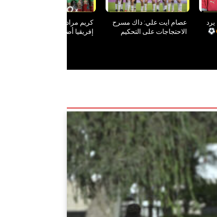
يرد
عصام ايت علي: داك مسرح
كريم مراد منتخب جنوب
الاحتجاجات على التحكيم
إفريقيا أضعف منتخب في
كانتمناو ما نشوفوهاش العام
هذه النسخة من كأس أمم
المقبل
إفريقيا للسيدات