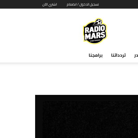
تسجيل الدخول / انضمام
اشتري الآن
RADIOMARS
ر
تردداتنا
برامجنا