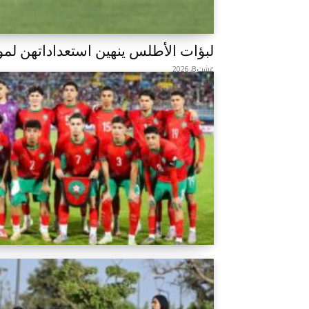
لبؤات الأطلس ينهين استعداداتهن لموا
غشت 8, 2026