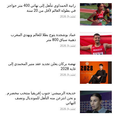
رانية الحمداوي تتأهل إلى نهائي 400 متر حواجز
في بطولة العالم لأقل من 20 سنة
غشت 9, 2026
عماد بوشجدة يتوج بطلا للعالم ويهدي المغرب
ذهبية سباق 800 متر
غشت 9, 2026
نهضة بركان يعلن تجديد عقد منير المحمدي إلى
غاية 2028
غشت 9, 2026
خديجة الرميشي: جنوب إفريقيا منتخب مخضرم..
و نحن انتزعن منه التأهل للمونديال ونصف
النهائي
غشت 9, 2026