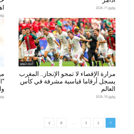
أدامز
حس
اه
يوليوز 11, 2026
يوليوز 11
أخبار كرونو
مرارة الإقصاء لا تمحو الإنجاز.. المغرب
مه
يسجل أرقاما قياسية مشرفة في كأس
“ا
العالم
وا
يوليوز 10, 2026
يوليوز 10
...
8
3
2
1