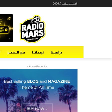
الجمعة, غشت 7, 2026
برامجنا
تردداتنا
من المصدر
- Advertisment -