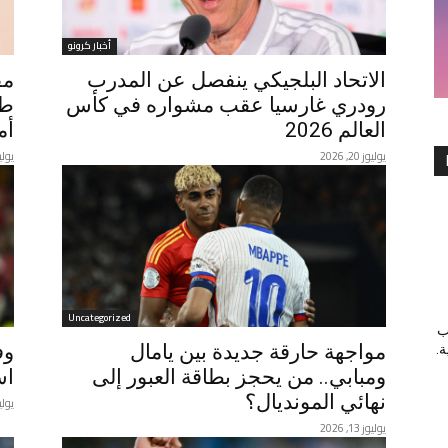
أخبار كرونو
الاتحاد البلجيكي ينفصل عن المدرب
مف
رودري غارسيا عقب مشواره في كأس
طب
العالم 2026
أم
يوليوز 20, 2026
يوليوز 13
Uncategorized
ب
مواجهة حارقة جديدة بين يامال
وف
ة.
ومبابي.. من يحجز بطاقة العبور إلى
اس
نهائي المونديال؟
يوليوز 13
يوليوز 13, 2026