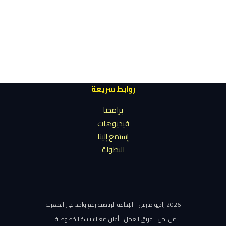
روابط سريعة
برامجنا
فيديوهات
إستمع إلينا
البطولة
2026 راديو مارس - الإذاعة الرياضية رقم واحد في المغرب
من نحن
فريق العمل
أعلن معنا
سياسة الخصوصية