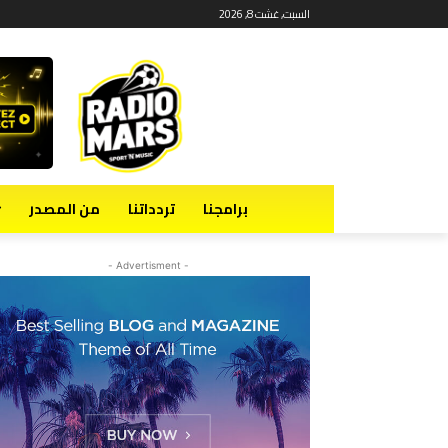
السبت, غشت 8, 2026
برامجنا
تردداتنا
من المصدر
- Advertisment -