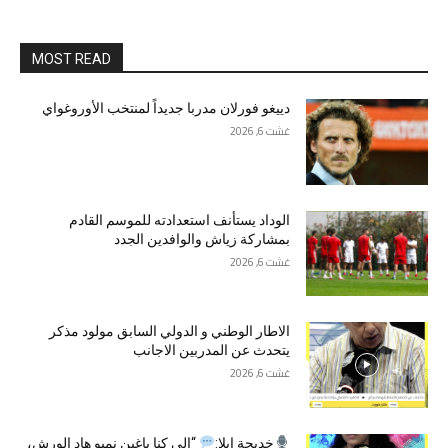
MOST READ
دييغو فورلان مدربا جديداً لمنتخب الأوروغواي
غشت 6, 2026
الوداد يستأنف استعدادته للموسم القادم
بمشاركة زياش والوافدين الجدد
غشت 6, 2026
الاطار الوطني و الدولي السابق مولود مذكر
يتحدث عن المدربين الاجانب
غشت 6, 2026
خديجة إيلا:
“إلى كنا باغين نميو هاد الورش،