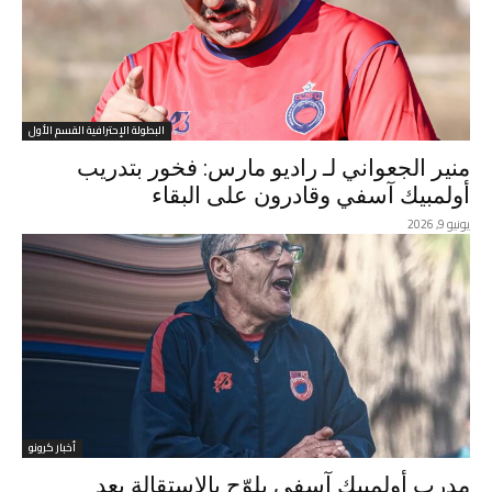
البطولة الإحترافية القسم الأول
منير الجعواني لـ راديو مارس: فخور بتدريب
أولمبيك آسفي وقادرون على البقاء
يونيو 9, 2026
أخبار كرونو
مدرب أولمبيك آسفي يلوّح بالاستقالة بعد