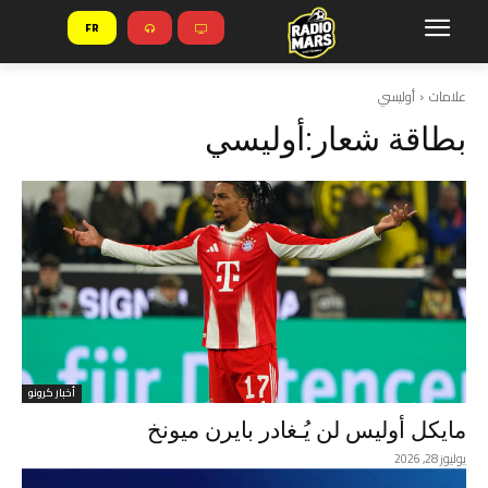
FR
علامات
أوليسي
بطاقة شعار:
أوليسي
أخبار كرونو
مايكل أوليس لن يُـغادر بايرن ميونخ
يوليوز 28, 2026