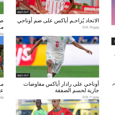
أخبار كرونو
الاتحاد يُزاحـم أياكس على ضم أوناحي
صف
مك
يوليوز 18, 2026
يوليوز 12
أخبار كرونو
أوناحي على رادار أياكس مفاوضات
مو
ر
جارية لحسم الصفقة
عق
يوليوز 11, 2026
يونيو 25,