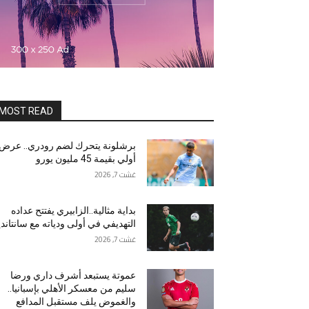
MOST READ
برشلونة يتحرك لضم رودري.. عرض
أولي بقيمة 45 مليون يورو
غشت 7, 2026
بداية مثالية..الزابيري يفتتح عداده
التهديفي في أولى ودياته مع سانتاندي
غشت 7, 2026
عموتة يستبعد أشرف داري ورضا
سليم من معسكر الأهلي بإسبانيا..
والغموض يلف مستقبل المدافع