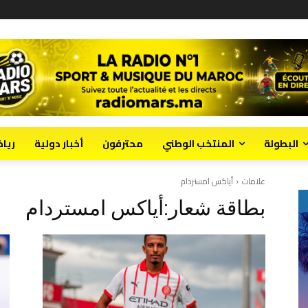
البطولة
المنتخب الوطني
محترفون
أخبار دولية
ريا
علامات
أياكس امستردام
بطاقة شعار:
أياكس امستردام