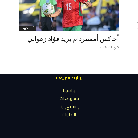
أخبار كرونو
أجاكس أمستردام يريد فؤاد زهواني
ماي 21, 2026
روابط سريعة
برامجنا
فيديوهات
إستمع إلينا
البطولة