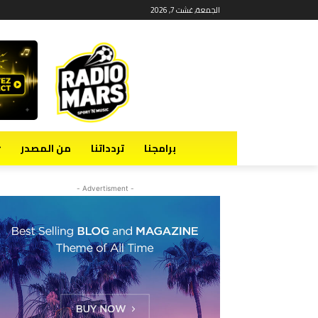
الجمعة, غشت 7, 2026
برامجنا
تردداتنا
من المصدر
- Advertisment -