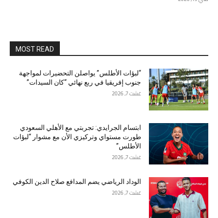
MOST READ
“لبؤات الأطلس” يواصلن التحضيرات لمواجهة
جنوب إفريقيا في ربع نهائي “كان السيدات”
غشت 7, 2026
ابتسام الجرايدي: تجربتي مع الأهلي السعودي
طورت مستواي وتركيزي الأن مع مشوار “لبؤات
الأطلس”
غشت 7, 2026
الوداد الرياضي يضم المدافع صلاح الدين الكوفي
غشت 7, 2026