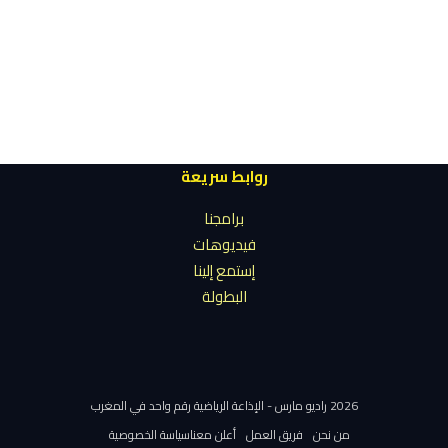
روابط سريعة
برامجنا
فيديوهات
إستمع إلينا
البطولة
2026 راديو مارس - الإذاعة الرياضية رقم واحد في المغرب
من نحن
فريق العمل
أعلن معنا
سياسة الخصوصية