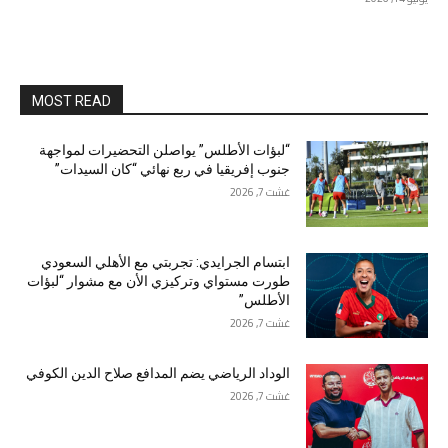
MOST READ
“لبؤات الأطلس” يواصلن التحضيرات لمواجهة
جنوب إفريقيا في ربع نهائي “كان السيدات”
غشت 7, 2026
ابتسام الجرايدي: تجربتي مع الأهلي السعودي
طورت مستواي وتركيزي الأن مع مشوار “لبؤات
الأطلس”
غشت 7, 2026
الوداد الرياضي يضم المدافع صلاح الدين الكوفي
غشت 7, 2026