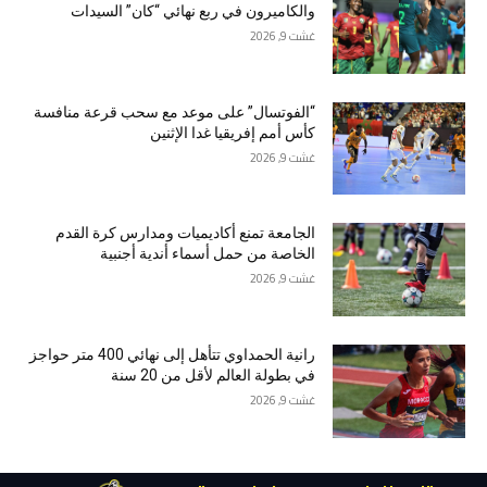
والكاميرون في ربع نهائي “كان” السيدات
غشت 9, 2026
“الفوتسال” على موعد مع سحب قرعة منافسة
كأس أمم إفريقيا غدا الإثنين
غشت 9, 2026
الجامعة تمنع أكاديميات ومدارس كرة القدم
الخاصة من حمل أسماء أندية أجنبية
غشت 9, 2026
رانية الحمداوي تتأهل إلى نهائي 400 متر حواجز
في بطولة العالم لأقل من 20 سنة
غشت 9, 2026