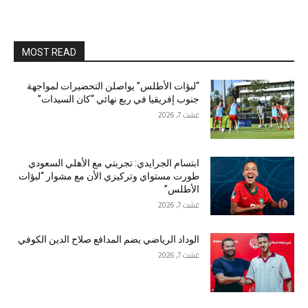
MOST READ
“لبؤات الأطلس” يواصلن التحضيرات لمواجهة
جنوب إفريقيا في ربع نهائي “كان السيدات”
غشت 7, 2026
ابتسام الجرايدي: تجربتي مع الأهلي السعودي
طورت مستواي وتركيزي الأن مع مشوار “لبؤات
الأطلس”
غشت 7, 2026
الوداد الرياضي يضم المدافع صلاح الدين الكوفي
غشت 7, 2026