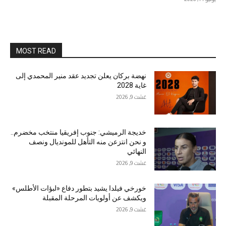
MOST READ
نهضة بركان يعلن تجديد عقد منير المحمدي إلى
غاية 2028
غشت 9, 2026
خديجة الرميشي: جنوب إفريقيا منتخب مخضرم..
و نحن انتزعن منه التأهل للمونديال ونصف
النهائي
غشت 9, 2026
خورخي فيلدا يشيد بتطور دفاع «لبؤات الأطلس»
ويكشف عن أولويات المرحلة المقبلة
غشت 9, 2026