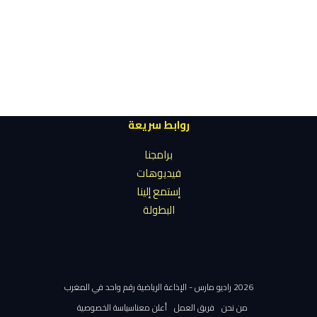
روابط سريعة
برامجنا
فيديوهات
إستمع إلينا
البطولة
2026 راديو مارس - الإذاعة الرياضية رقم واحد في المغرب
من نحن
فريق العمل
أعلن معنا
سياسة الخصوصية