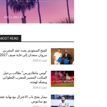
MOST READ
الفتح السعودي يجدد عقد المغربي
مروان سعدان إلى غاية صيف 2027
غشت 6, 2026
“لوس ماطادورس” يطالب برحيل
المكتب المسير للمغرب التطواني
ويصعّد لهجته
غشت 6, 2026
نيمار يفتح باب الاعتزال مع نهاية عقد
مع سانتوس
غشت 6, 2026