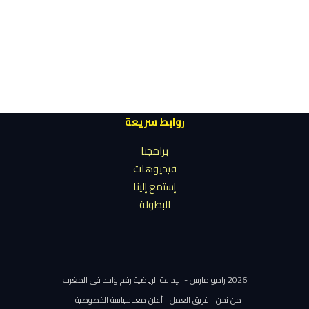
روابط سريعة
برامجنا
فيديوهات
إستمع إلينا
البطولة
2026 راديو مارس - الإذاعة الرياضية رقم واحد في المغرب
من نحن
فريق العمل
أعلن معنا
سياسة الخصوصية