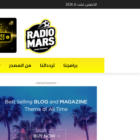
الخميس, غشت 6, 2026
برامجنا
تردداتنا
من المصدر
- Advertisment -