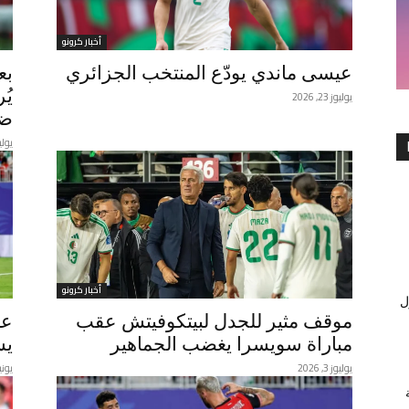
أخبار كرونو
عيسى ماندي يودّع المنتخب الجزائري
بع
يُ
يوليوز 23, 2026
ضخ
يوليوز 9
أخبار كرونو
ل
موقف مثير للجدل لبيتكوفيتش عقب
عا
مباراة سويسرا يغضب الجماهير
يس
يوليوز 3, 2026
يونيو 30,